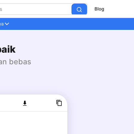
Blog
ya
baik
dan bebas