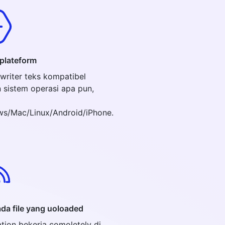
plateform
ewriter teks kompatibel
 sistem operasi apa pun,
s/Mac/Linux/Android/iPhone.
ada file yang uoloaded
ation bekerja comoletely di