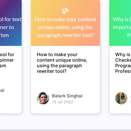
ool for
How to make your
Why is
spinner
content unique online,
Checke
ism
using the paragraph
Progr
rewriter tool?
Profes
al
Balark Singhal
13 Jul 2022