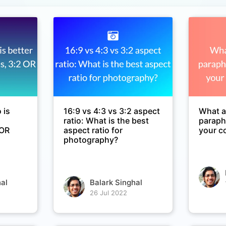
 is
16:9 vs 4:3 vs 3:2 aspect
What ar
ratio: What is the best
paraph
 OR
aspect ratio for
your c
photography?
al
Balark Singhal
26 Jul 2022