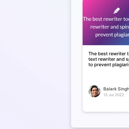
The best rewriter t
text rewriter and 
to prevent plagiar
Balark Singh
13 Jul 2022