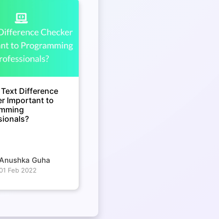
 Text Difference
r Important to
amming
sionals?
Anushka Guha
01 Feb 2022