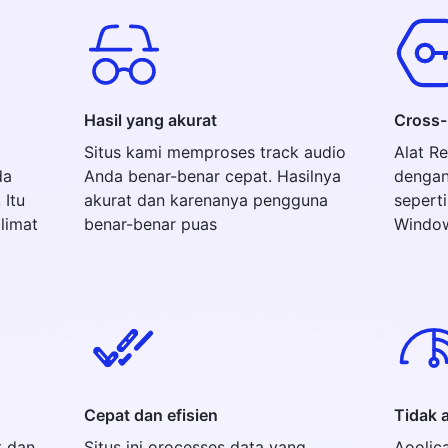
Hasil yang akurat
Cross-
i
Situs kami memproses track audio
Alat R
da
Anda benar-benar cepat. Hasilnya
dengan
 Itu
akurat dan karenanya pengguna
seperti
limat
benar-benar puas
Window
Cepat dan efisien
Tidak 
t dan
Situs ini orocesses data yang
Aoolic