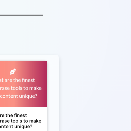
e the finest
rase tools to make
ontent unique?