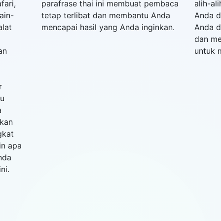
fari,
parafrase thai ini membuat pembaca
alih-al
ain-
tetap terlibat dan membantu Anda
Anda d
alat
mencapai hasil yang Anda inginkan.
Anda d
dan me
an
untuk
r
au
a
akan
gkat
in apa
nda
ni.