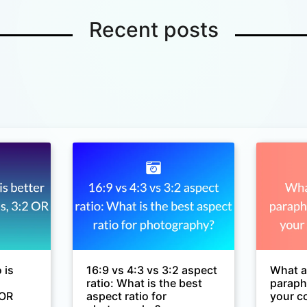
Recent posts
 is
16:9 vs 4:3 vs 3:2 aspect
What ar
ratio: What is the best
paraph
 OR
aspect ratio for
your c