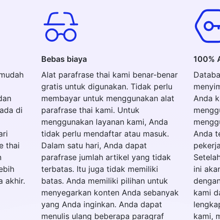
Bebas biaya
100% 
t mudah
Alat parafrase thai kami benar-benar
Databas
gratis untuk digunakan. Tidak perlu
menyim
dan
membayar untuk menggunakan alat
Anda k
ada di
parafrase thai kami. Untuk
menggu
menggunakan layanan kami, Anda
menggu
ari
tidak perlu mendaftar atau masuk.
Anda te
e thai
Dalam satu hari, Anda dapat
pekerj
n
parafrase jumlah artikel yang tidak
Setelah
ebih
terbatas. Itu juga tidak memiliki
ini ak
 akhir.
batas. Anda memiliki pilihan untuk
dengan
menyegarkan konten Anda sebanyak
kami d
yang Anda inginkan. Anda dapat
lengka
menulis ulang beberapa paragraf
kami, 