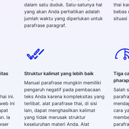
dalam satu duduk. Satu-satunya hal
thai k
yang akan Anda perhatikan adalah
bebas 
jumlah waktu yang diperlukan untuk
situasi
parafrase paragraf.
itas
Struktur kalimat yang lebih baik
Tiga c
pharap
Manual parafrase mungkin memiliki
pengaruh negatif pada pembacaan
Salah s
ai ini.
teks Anda karena kompleksitas yang
parafra
web ini
terlibat. alat parafrase thai, di sisi
mendap
apat
lain, dapat menghasilkan kalimat
cara y
n. Ia
yang tidak merusak struktur
membed
wser
keseluruhan materi Anda. Alat
parafra