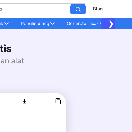
Blog
❯
ik
Penulis ulang
Generator acak
Alat La
tis
an alat