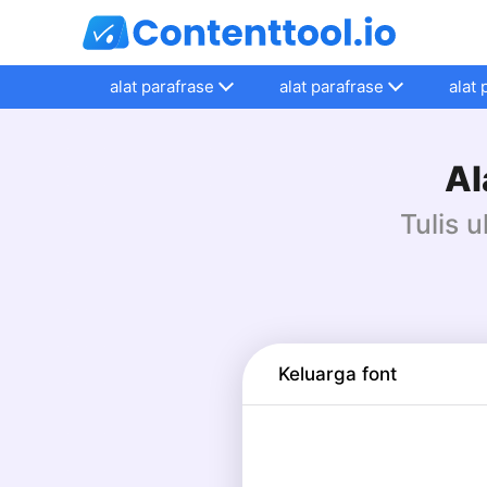
alat parafrase
alat parafrase
alat 
Al
Tulis 
Keluarga font