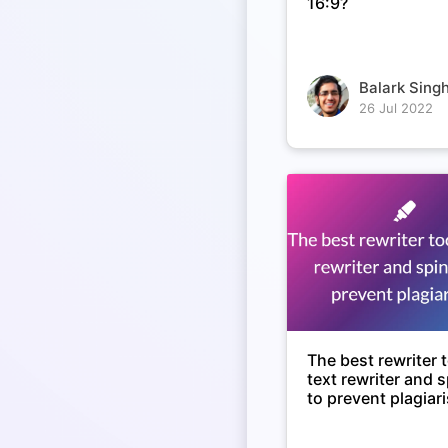
16:9?
Balark Singh
26 Jul 2022
The best rewriter t
text rewriter and 
to prevent plagiar