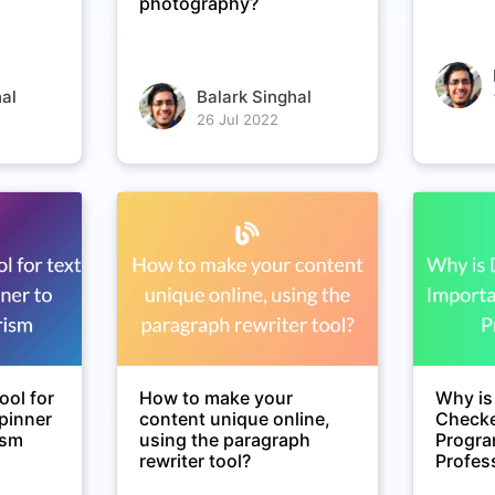
photography?
al
Balark Singhal
26 Jul 2022
ool for
How to make your
Why is
spinner
content unique online,
Checke
ism
using the paragraph
Progr
rewriter tool?
Profes