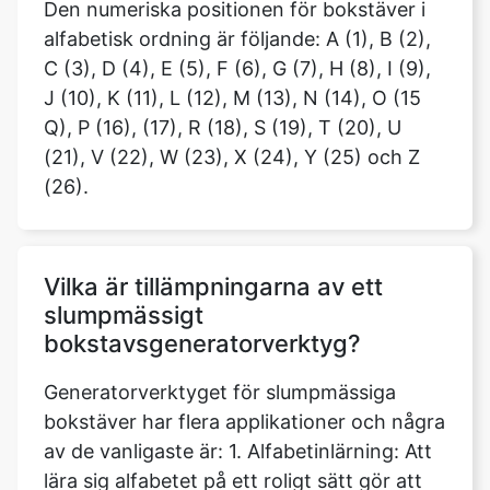
Den numeriska positionen för bokstäver i
alfabetisk ordning är följande: A (1), B (2),
C (3), D (4), E (5), F (6), G (7), H (8), I (9),
J (10), K (11), L (12), M (13), N (14), O (15
Q), P (16), (17), R (18), S (19), T (20), U
(21), V (22), W (23), X (24), Y (25) och Z
(26).
Vilka är tillämpningarna av ett
slumpmässigt
bokstavsgeneratorverktyg?
Generatorverktyget för slumpmässiga
bokstäver har flera applikationer och några
av de vanligaste är: 1. Alfabetinlärning: Att
lära sig alfabetet på ett roligt sätt gör att