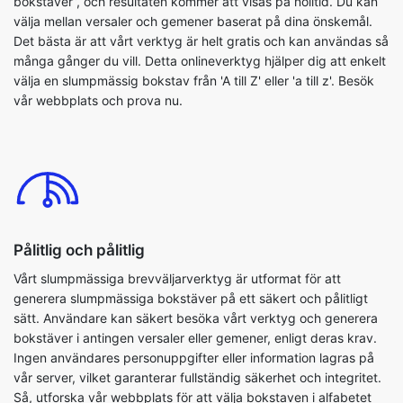
bokstäver”, och resultaten kommer att visas på nolltid. Du kan
välja mellan versaler och gemener baserat på dina önskemål.
Det bästa är att vårt verktyg är helt gratis och kan användas så
många gånger du vill. Detta onlineverktyg hjälper dig att enkelt
välja en slumpmässig bokstav från 'A till Z' eller 'a till z'. Besök
vår webbplats och prova nu.
Pålitlig och pålitlig
Vårt slumpmässiga brevväljarverktyg är utformat för att
generera slumpmässiga bokstäver på ett säkert och pålitligt
sätt. Användare kan säkert besöka vårt verktyg och generera
bokstäver i antingen versaler eller gemener, enligt deras krav.
Ingen användares personuppgifter eller information lagras på
vår server, vilket garanterar fullständig säkerhet och integritet.
Så, utforska vår webbplats för att välja bokstaven i alfabetet