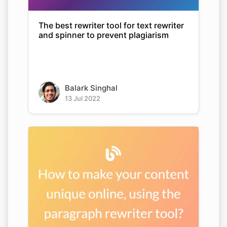
The best rewriter tool for text rewriter
and spinner to prevent plagiarism
Balark Singhal
13 Jul 2022