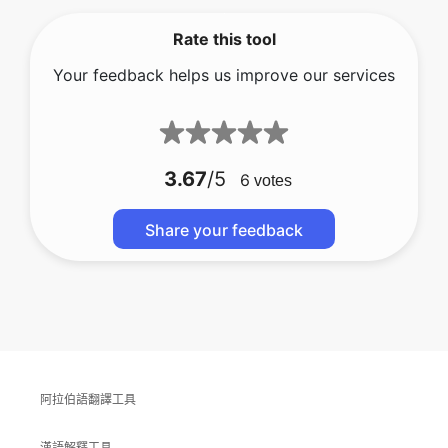
Rate this tool
Your feedback helps us improve our services
3.67
/5
6
votes
Share your feedback
阿拉伯語翻譯工具
漢語解釋工具