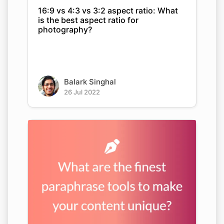
16:9 vs 4:3 vs 3:2 aspect ratio: What
is the best aspect ratio for
photography?
Balark Singhal
26 Jul 2022