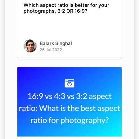
Which aspect ratio is better for your
photographs, 3:2 OR 16:9?
Balark Singhal
26 Jul 2022