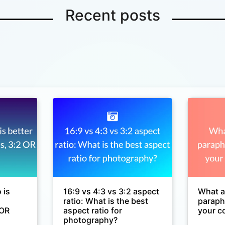
Recent posts
 is
16:9 vs 4:3 vs 3:2 aspect
What ar
ratio: What is the best
paraph
 OR
aspect ratio for
your c
photography?