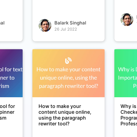
al
Balark Singhal
26 Jul 2022
ool for
How to make your
Why is
spinner
content unique online,
Checke
ism
using the paragraph
Progr
rewriter tool?
Profes