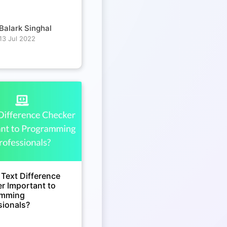
Balark Singhal
13 Jul 2022
 Text Difference
r Important to
amming
sionals?