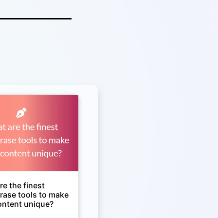
e the finest
rase tools to make
ontent unique?