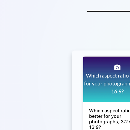
Which aspect ratio
better for your
photographs, 3:2
16:9?