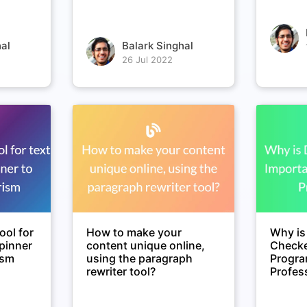
al
Balark Singhal
26 Jul 2022
ool for
How to make your
Why is
spinner
content unique online,
Checke
ism
using the paragraph
Progr
rewriter tool?
Profes