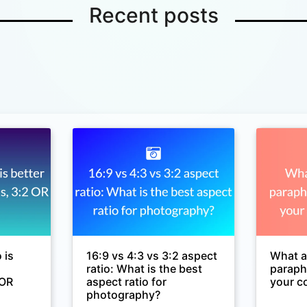
Recent posts
 is
16:9 vs 4:3 vs 3:2 aspect
What ar
ratio: What is the best
paraph
 OR
aspect ratio for
your c
photography?