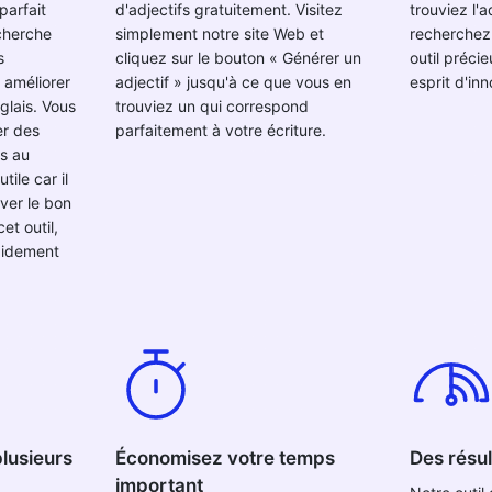
parfait
d'adjectifs gratuitement. Visitez
trouviez l'a
echerche
simplement notre site Web et
recherchez.
s
cliquez sur le bouton « Générer un
outil préci
 améliorer
adjectif » jusqu'à ce que vous en
esprit d'inn
glais. Vous
trouviez un qui correspond
er des
parfaitement à votre écriture.
es au
tile car il
uver le bon
cet outil,
pidement
plusieurs
Économisez votre temps
Des résul
important