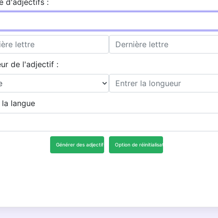
d'adjectifs :
r de l'adjectif :
 la langue
Générer des adjectifs
Option de réinitialisation