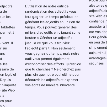
Notre outil
aléatoires
adjectifs
L'utilisation de notre outil de
adjectifs a
 à de
randomisation des adjectifs vous
site Web es
que les
fera gagner un temps précieux en
confiance.
s
générant les adjectifs en un rien de
accéder à l
 tablettes
temps. Vous pouvez générer des
car vos don
i permet à
milliers d'adjectifs en cliquant sur le
Pour génére
er
bouton « Générer un adjectif »
en peu de t
uvent. Il
jusqu'à ce que vous trouviez
simplement
r sur
l'adjectif parfait. Non seulement
aujourd'hui
eurs
vous gagnez du temps, mais notre
avantages d
st
outil vous permet également
sécurisés.
illes
d'économiser des efforts. Qu'est-ce
essaire de
que tu cherches ? Ne cherchez pas
un logiciel
plus loin que notre outil ultime pour
 Depuis
découvrir les adjectifs et exprimer
t n'importe
vos écrits de manière innovante.
e site Web
 la
ues pour
ls ou