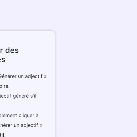
r des
es
Générer un adjectif »
oire.
ectif généré s'il
plement cliquer à
nérer un adjectif »
if.