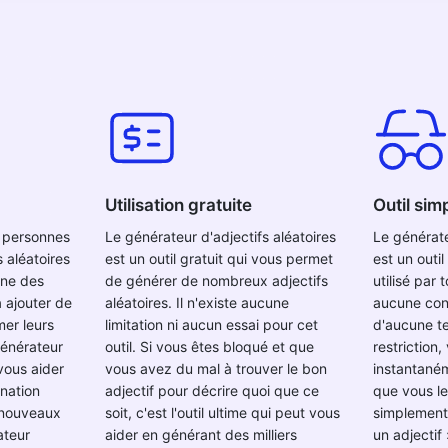
Utilisation gratuite
Outil sim
 personnes
Le générateur d'adjectifs aléatoires
Le générate
 aléatoires
est un outil gratuit qui vous permet
est un outil
une des
de générer de nombreux adjectifs
utilisé par
 ajouter de
aléatoires. Il n'existe aucune
aucune con
mer leurs
limitation ni aucun essai pour cet
d'aucune t
générateur
outil. Si vous êtes bloqué et que
restriction
 vous aider
vous avez du mal à trouver le bon
instantaném
nation
adjectif pour décrire quoi que ce
que vous le
 nouveaux
soit, c'est l'outil ultime qui peut vous
simplement
ateur
aider en générant des milliers
un adjectif