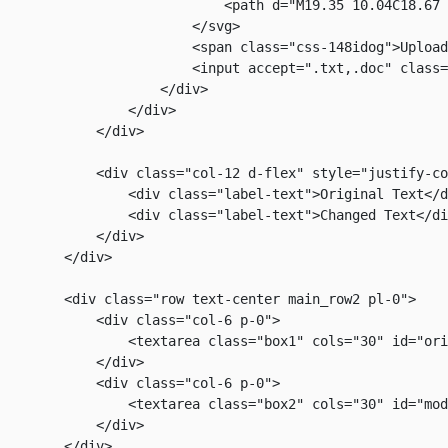
                            <path d="M19.35 10.04C18.67 
                        </svg>

                        <span class="css-148idog">Upload
                        <input accept=".txt,.doc" class=
                    </div>

                </div>

            </div>

            <div class="col-12 d-flex" style="justify-co
                <div class="label-text">Original Text</d
                <div class="label-text">Changed Text</di
            </div>

        </div>

        <div class="row text-center main_row2 pl-0">

            <div class="col-6 p-0">

                <textarea class="box1" cols="30" id="ori
            </div>

            <div class="col-6 p-0">

                <textarea class="box2" cols="30" id="mod
            </div>

        </div>
