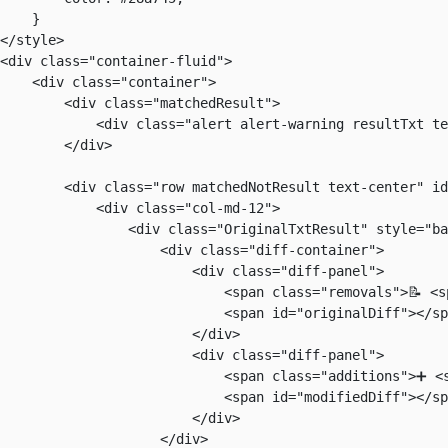
    }

</style>

<div class="container-fluid">

    <div class="container">

        <div class="matchedResult">

            <div class="alert alert-warning resultTxt te
        </div>

        <div class="row matchedNotResult text-center" id
            <div class="col-md-12">

                <div class="OriginalTxtResult" style="ba
                    <div class="diff-container">

                        <div class="diff-panel">

                            <span class="removals">📝 <s
                            <span id="originalDiff"></sp
                        </div>

                        <div class="diff-panel">

                            <span class="additions">➕ <s
                            <span id="modifiedDiff"></sp
                        </div>

                    </div>
