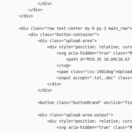
                </div>

            </div>

        </div>

        <div class="row text-center my-0 py-3 main_row">

            <div class="button-container">

                <div class="upload-area">

                    <div style="position: relative; curs
                        <svg aria-hidden="true" class="M
                            <path d="M19.35 10.04C18.67 
                        </svg>

                        <span class="css-148idog">Upload
                        <input accept=".txt,.doc" class=
                    </div>

                </div>

                <button class="buttonBrand" onclick="fin
                <div class="upload-area-output">

                    <div style="position: relative; curs
                        <svg aria-hidden="true" class="M