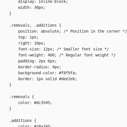
        display: inline-block;

        width: 30px;

    }

    .removals, .additions {

        position: absolute; /* Position in the corner */

        top: 1px;

        right: 10px;

        font-size: 12px; /* Smaller font size */

        font-weight: 400; /* Regular font weight */

        padding: 2px 6px;

        border-radius: 4px;

        background-color: #f8f9fa;

        border: 1px solid #dee2e6;

    }

    .removals {

        color: #dc3545;

    }

    .additions {

        color: #28a745;
