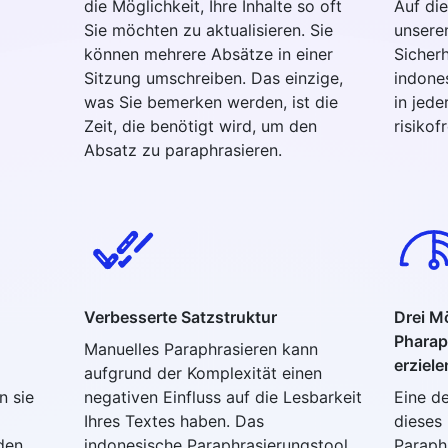
die Möglichkeit, Ihre Inhalte so oft
Auf di
Sie möchten zu aktualisieren. Sie
unsere
können mehrere Absätze in einer
Sicherh
Sitzung umschreiben. Das einzige,
indone
was Sie bemerken werden, ist die
in jede
Zeit, die benötigt wird, um den
risikof
Absatz zu paraphrasieren.
Verbesserte Satzstruktur
Drei M
Pharap
Manuelles Paraphrasieren kann
erziele
aufgrund der Komplexität einen
n sie
negativen Einfluss auf die Lesbarkeit
Eine d
Ihres Textes haben. Das
dieses
den.
indonesische Paraphrasierungstool
Paraphr