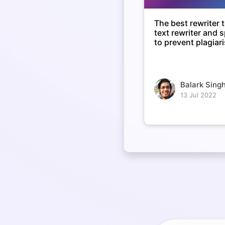
The best rewriter t
text rewriter and 
to prevent plagiar
Balark Singh
13 Jul 2022