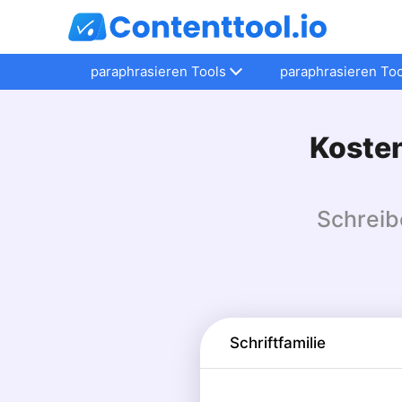
paraphrasieren Tools
paraphrasieren Too
Kosten
Schreib
Schriftfamilie