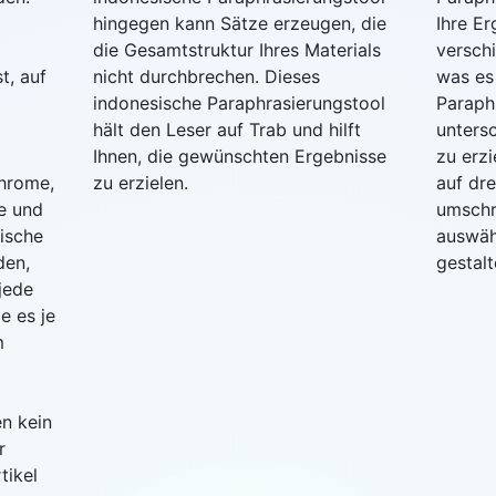
hingegen kann Sätze erzeugen, die
Ihre Er
die Gesamtstruktur Ihres Materials
versch
t, auf
nicht durchbrechen. Dieses
was es
indonesische Paraphrasierungstool
Paraph
hält den Leser auf Trab und hilft
untersc
Ihnen, die gewünschten Ergebnisse
zu erzi
Chrome,
zu erzielen.
auf dr
ge und
umschr
ische
auswäh
den,
gestalt
jede
e es je
m
n kein
r
tikel