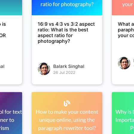
 is
16:9 vs 4:3 vs 3:2 aspect
What ar
ratio: What is the best
paraph
 OR
aspect ratio for
your c
photography?
al
Balark Singhal
26 Jul 2022