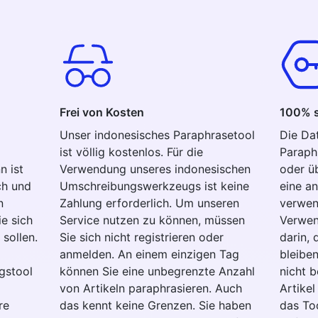
Frei von Kosten
100% s
Unser indonesisches Paraphrasetool
Die Da
ist völlig kostenlos. Für die
Paraph
n ist
Verwendung unseres indonesischen
oder ü
ch und
Umschreibungswerkzeugs ist keine
eine an
n
Zahlung erforderlich. Um unseren
verwend
e sich
Service nutzen zu können, müssen
Verwen
 sollen.
Sie sich nicht registrieren oder
darin,
anmelden. An einem einzigen Tag
bleiben
gstool
können Sie eine unbegrenzte Anzahl
nicht b
von Artikeln paraphrasieren. Auch
Artikel
re
das kennt keine Grenzen. Sie haben
das Too