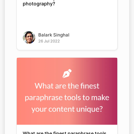
photography?
Balark Singhal
26 Jul 2022
What are the finest paraphrase tools