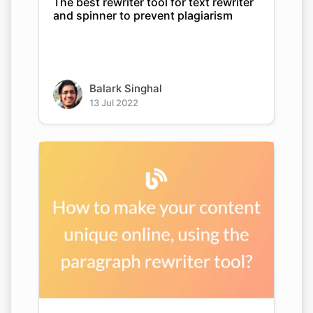
The best rewriter tool for text rewriter
and spinner to prevent plagiarism
Balark Singhal
13 Jul 2022