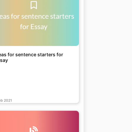
eas for sentence starters for
say
eb 2021