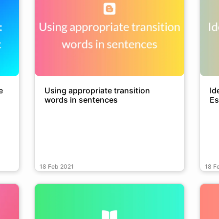
e
Using appropriate transition
Id
words in sentences
Es
18 Feb 2021
18 F