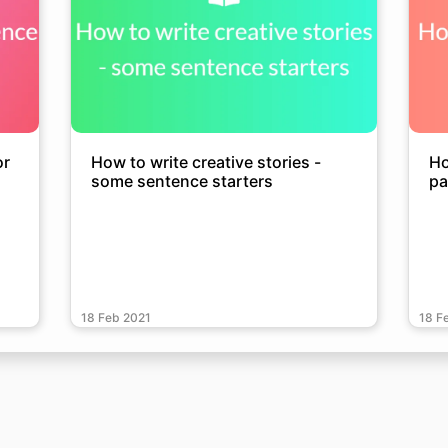
or
How to write creative stories -
Ho
some sentence starters
pa
18 Feb 2021
18 F